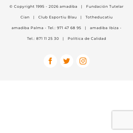
© Copyright 1995 -
2026
amadiba
|
Fundación Tutelar
Cian
|
Club Esportiu Blau
|
Totheducatiu
amadiba Palma - Tel.: 971 47 68 95
|
amadiba Ibiza -
Tel.: 871 11 25 30
|
Política de Calidad
Facebook
Twitter
Instagram