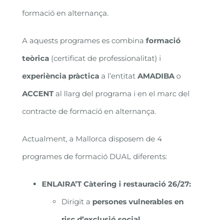
formació en alternança.
A aquests programes es combina
formació
teòrica
(certificat de professionalitat) i
experiència pràctica
a l’entitat
AMADIBA
o
ACCENT
al llarg del programa i en el marc del
contracte de formació en alternança.
Actualment, a Mallorca disposem de 4
programes de formació DUAL diferents:
ENLAIRA’T Càtering i restauració 26/27
:
Dirigit a
persones vulnerables en
risc d’exclusió social.