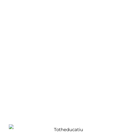
Centre de formació professional
• Totheducatiu •