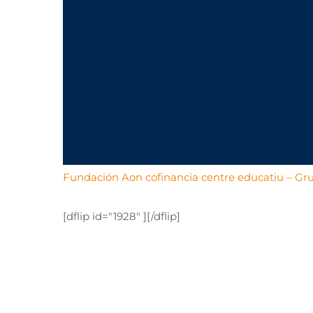
Fundación Aon cofinancia centre educatiu – G
[dflip id="1928" ][/dflip]