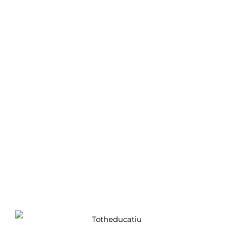
Centre de formació professional
• Totheducatiu •