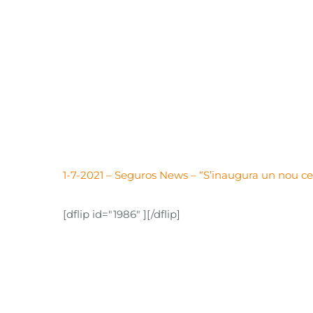
1-7-2021 – Seguros News – “S’inaugura un nou c
[dflip id="1986" ][/dflip]